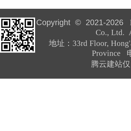
Copyright © 2021-
2026
L
Co., Ltd. 
地址：33rd Floor, Hong'an
Province
腾云建站仅